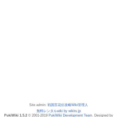
Site admin:
戦国百花伝攻略Wiki管理人
無料レンタルwiki by wikiru.jp
PukiWiki 1.5.2
© 2001-2019
PukiWiki Development Team
. Designed by