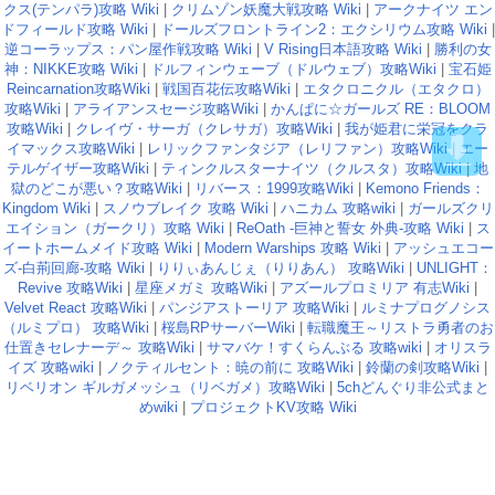
クス(テンパラ)攻略 Wiki
|
クリムゾン妖魔大戦攻略 Wiki
|
アークナイツ エン
ドフィールド攻略 Wiki
|
ドールズフロントライン2：エクシリウム攻略 Wiki
|
逆コーラップス：パン屋作戦攻略 Wiki
|
V Rising日本語攻略 Wiki
|
勝利の女
神：NIKKE攻略 Wiki
|
ドルフィンウェーブ（ドルウェブ）攻略Wiki
|
宝石姫
Reincarnation攻略Wiki
|
戦国百花伝攻略Wiki
|
エタクロニクル（エタクロ）
攻略Wiki
|
アライアンスセージ攻略Wiki
|
かんぱに☆ガールズ RE：BLOOM
攻略Wiki
|
クレイヴ・サーガ（クレサガ）攻略Wiki
|
我が姫君に栄冠をクラ
イマックス攻略Wiki
|
レリックファンタジア（レリファン）攻略Wiki
|
エー
テルゲイザー攻略Wiki
|
ティンクルスターナイツ（クルスタ）攻略Wiki
|
地
獄のどこが悪い？攻略Wiki
|
リバース：1999攻略Wiki
|
Kemono Friends：
Kingdom Wiki
|
スノウブレイク 攻略 Wiki
|
ハニカム 攻略wiki
|
ガールズクリ
エイション（ガークリ）攻略 Wiki
|
ReOath -巨神と誓女 外典-攻略 Wiki
|
ス
イートホームメイド攻略 Wiki
|
Modern Warships 攻略 Wiki
|
アッシュエコー
ズ-白荊回廊-攻略 Wiki
|
りりぃあんじぇ（りりあん） 攻略Wiki
|
UNLIGHT：
Revive 攻略Wiki
|
星座メガミ 攻略Wiki
|
アズールプロミリア 有志Wiki
|
Velvet React 攻略Wiki
|
パンジアストーリア 攻略Wiki
|
ルミナプログノシス
（ルミプロ） 攻略Wiki
|
桜島RPサーバーWiki
|
転職魔王～リストラ勇者のお
仕置きセレナーデ～ 攻略Wiki
|
サマバケ！すくらんぶる 攻略wiki
|
オリスラ
イズ 攻略wiki
|
ノクティルセント：暁の前に 攻略Wiki
|
鈴蘭の剣攻略Wiki
|
リベリオン ギルガメッシュ（リベガメ）攻略Wiki
|
5chどんぐり非公式まと
めwiki
|
プロジェクトKV攻略 Wiki