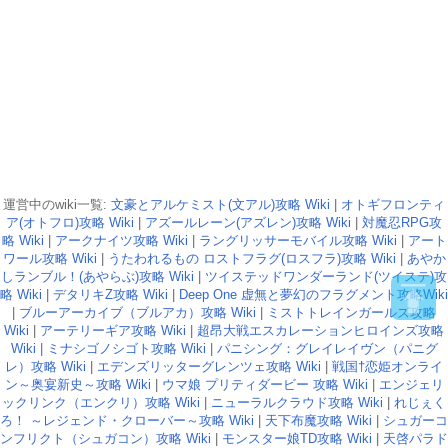
運営中のwiki一覧:
文豪とアルケミスト(文アル)攻略 Wiki
|
オトギフロンティ
ア(オトフロ)攻略 Wiki
|
アズールレーン(アズレン)攻略 Wiki
|
対魔忍RPG攻
略 Wiki
|
アークナイツ攻略 Wiki
|
ラングリッサーモバイル攻略 Wiki
|
アート
ワール攻略 Wiki
|
うたわれるもの ロストフラグ(ロスフラ)攻略 Wiki
|
あやか
しランブル！(あやらぶ)攻略 Wiki
|
ツイステッドワンダーランド(ツイステ)攻
略 Wiki
|
デタリキZ攻略 Wiki
|
Deep One 虚無と夢幻のフラグメント攻略Wiki
|
ブルーアーカイブ（ブルアカ）攻略 Wiki
|
ミストトレインガールズ攻略
Wiki
|
アーテリーギア攻略 Wiki
|
超昂大戦エスカレーションヒロインズ攻略
Wiki
|
ミナシゴノシゴト攻略 Wiki
|
パニシング：グレイレイヴン（パニグ
レ）攻略 Wiki
|
エデンズリッターグレンツェ攻略 Wiki
|
戦国†恋姫オンライ
ン～奥宴新史～攻略 Wiki
|
ウマ娘 プリティダービー 攻略 Wiki
|
エンジェリ
ックリンク（エンクリ）攻略 Wiki
|
ニューラルクラウド攻略 Wiki
|
れじぇく
ろ！ ～レジェンド・クローバー～攻略 Wiki
|
天下布魔攻略 Wiki
|
シュガーコ
ンフリクト（シュガコン）攻略 Wiki
|
モンスター娘TD攻略 Wiki
|
天啓パラド