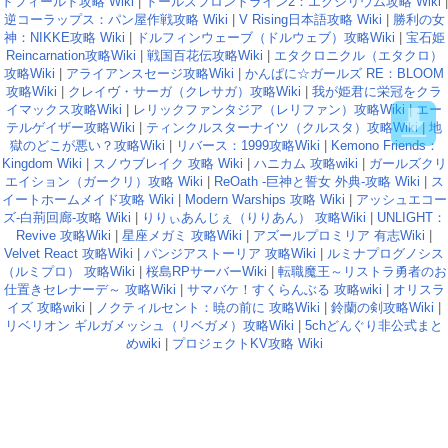
ドフィールド攻略 Wiki
|
ドールズフロントライン2：エクシリウム攻略 Wiki
|
逆コーラップス：パン屋作戦攻略 Wiki
|
V Rising日本語攻略 Wiki
|
勝利の女
神：NIKKE攻略 Wiki
|
ドルフィンウェーブ（ドルウェブ）攻略Wiki
|
宝石姫
Reincarnation攻略Wiki
|
戦国百花伝攻略Wiki
|
エタクロニクル（エタクロ）
攻略Wiki
|
アライアンスセージ攻略Wiki
|
かんぱに☆ガールズ RE：BLOOM
攻略Wiki
|
クレイヴ・サーガ（クレサガ）攻略Wiki
|
我が姫君に栄冠をクラ
イマックス攻略Wiki
|
レリックファンタジア（レリファン）攻略Wiki
|
エー
テルゲイザー攻略Wiki
|
ティンクルスターナイツ（クルスタ）攻略Wiki
|
地
獄のどこが悪い？攻略Wiki
|
リバース：1999攻略Wiki
|
Kemono Friends：
Kingdom Wiki
|
スノウブレイク 攻略 Wiki
|
ハニカム 攻略wiki
|
ガールズクリ
エイション（ガークリ）攻略 Wiki
|
ReOath -巨神と誓女 外典-攻略 Wiki
|
ス
イートホームメイド攻略 Wiki
|
Modern Warships 攻略 Wiki
|
アッシュエコー
ズ-白荊回廊-攻略 Wiki
|
りりぃあんじぇ（りりあん） 攻略Wiki
|
UNLIGHT：
Revive 攻略Wiki
|
星座メガミ 攻略Wiki
|
アズールプロミリア 有志Wiki
|
Velvet React 攻略Wiki
|
パンジアストーリア 攻略Wiki
|
ルミナプログノシス
（ルミプロ） 攻略Wiki
|
桜島RPサーバーWiki
|
転職魔王～リストラ勇者のお
仕置きセレナーデ～ 攻略Wiki
|
サマバケ！すくらんぶる 攻略wiki
|
オリスラ
イズ 攻略wiki
|
ノクティルセント：暁の前に 攻略Wiki
|
鈴蘭の剣攻略Wiki
|
リベリオン ギルガメッシュ（リベガメ）攻略Wiki
|
5chどんぐり非公式まと
めwiki
|
プロジェクトKV攻略 Wiki