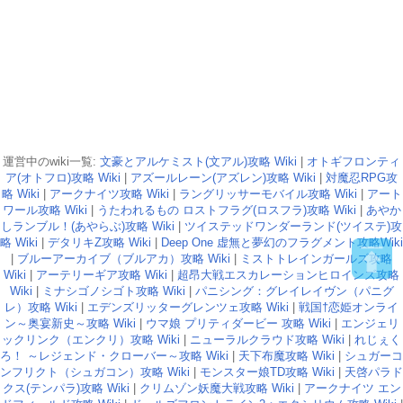
運営中のwiki一覧:
文豪とアルケミスト(文アル)攻略 Wiki
|
オトギフロンティ
ア(オトフロ)攻略 Wiki
|
アズールレーン(アズレン)攻略 Wiki
|
対魔忍RPG攻
略 Wiki
|
アークナイツ攻略 Wiki
|
ラングリッサーモバイル攻略 Wiki
|
アート
ワール攻略 Wiki
|
うたわれるもの ロストフラグ(ロスフラ)攻略 Wiki
|
あやか
しランブル！(あやらぶ)攻略 Wiki
|
ツイステッドワンダーランド(ツイステ)攻
略 Wiki
|
デタリキZ攻略 Wiki
|
Deep One 虚無と夢幻のフラグメント攻略Wiki
|
ブルーアーカイブ（ブルアカ）攻略 Wiki
|
ミストトレインガールズ攻略
Wiki
|
アーテリーギア攻略 Wiki
|
超昂大戦エスカレーションヒロインズ攻略
Wiki
|
ミナシゴノシゴト攻略 Wiki
|
パニシング：グレイレイヴン（パニグ
レ）攻略 Wiki
|
エデンズリッターグレンツェ攻略 Wiki
|
戦国†恋姫オンライ
ン～奥宴新史～攻略 Wiki
|
ウマ娘 プリティダービー 攻略 Wiki
|
エンジェリ
ックリンク（エンクリ）攻略 Wiki
|
ニューラルクラウド攻略 Wiki
|
れじぇく
ろ！ ～レジェンド・クローバー～攻略 Wiki
|
天下布魔攻略 Wiki
|
シュガーコ
ンフリクト（シュガコン）攻略 Wiki
|
モンスター娘TD攻略 Wiki
|
天啓パラド
クス(テンパラ)攻略 Wiki
|
クリムゾン妖魔大戦攻略 Wiki
|
アークナイツ エン