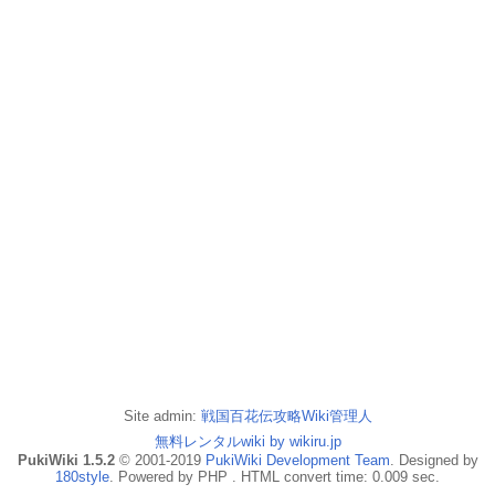
Site admin:
戦国百花伝攻略Wiki管理人
無料レンタルwiki by wikiru.jp
PukiWiki 1.5.2
© 2001-2019
PukiWiki Development Team
. Designed by
180style
. Powered by PHP . HTML convert time: 0.009 sec.