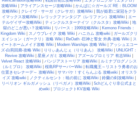
Reincarnation攻略Wiki
|
戦国百花伝攻略Wiki
|
エタクロニクル（エタクロ）
攻略Wiki
|
アライアンスセージ攻略Wiki
|
かんぱに☆ガールズ RE：BLOOM
攻略Wiki
|
クレイヴ・サーガ（クレサガ）攻略Wiki
|
我が姫君に栄冠をクラ
イマックス攻略Wiki
|
レリックファンタジア（レリファン）攻略Wiki
|
エー
テルゲイザー攻略Wiki
|
ティンクルスターナイツ（クルスタ）攻略Wiki
|
地
獄のどこが悪い？攻略Wiki
|
リバース：1999攻略Wiki
|
Kemono Friends：
Kingdom Wiki
|
スノウブレイク 攻略 Wiki
|
ハニカム 攻略wiki
|
ガールズクリ
エイション（ガークリ）攻略 Wiki
|
ReOath -巨神と誓女 外典-攻略 Wiki
|
ス
イートホームメイド攻略 Wiki
|
Modern Warships 攻略 Wiki
|
アッシュエコー
ズ-白荊回廊-攻略 Wiki
|
りりぃあんじぇ（りりあん） 攻略Wiki
|
UNLIGHT：
Revive 攻略Wiki
|
星座メガミ 攻略Wiki
|
アズールプロミリア 有志Wiki
|
Velvet React 攻略Wiki
|
パンジアストーリア 攻略Wiki
|
ルミナプログノシス
（ルミプロ） 攻略Wiki
|
桜島RPサーバーWiki
|
転職魔王～リストラ勇者のお
仕置きセレナーデ～ 攻略Wiki
|
サマバケ！すくらんぶる 攻略wiki
|
オリスラ
イズ 攻略wiki
|
ノクティルセント：暁の前に 攻略Wiki
|
鈴蘭の剣攻略Wiki
|
リベリオン ギルガメッシュ（リベガメ）攻略Wiki
|
5chどんぐり非公式まと
めwiki
|
プロジェクトKV攻略 Wiki