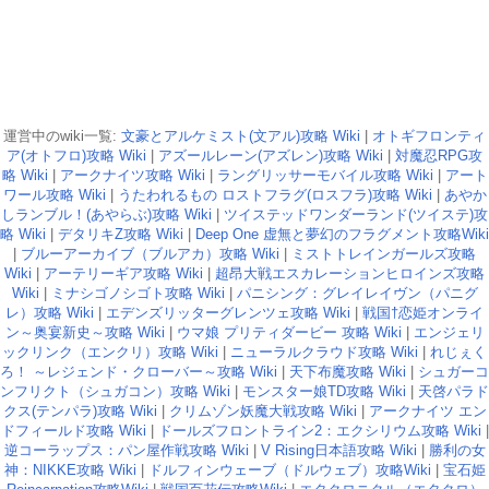
運営中のwiki一覧:
文豪とアルケミスト(文アル)攻略 Wiki
|
オトギフロンティ
ア(オトフロ)攻略 Wiki
|
アズールレーン(アズレン)攻略 Wiki
|
対魔忍RPG攻
略 Wiki
|
アークナイツ攻略 Wiki
|
ラングリッサーモバイル攻略 Wiki
|
アート
ワール攻略 Wiki
|
うたわれるもの ロストフラグ(ロスフラ)攻略 Wiki
|
あやか
しランブル！(あやらぶ)攻略 Wiki
|
ツイステッドワンダーランド(ツイステ)攻
略 Wiki
|
デタリキZ攻略 Wiki
|
Deep One 虚無と夢幻のフラグメント攻略Wiki
|
ブルーアーカイブ（ブルアカ）攻略 Wiki
|
ミストトレインガールズ攻略
Wiki
|
アーテリーギア攻略 Wiki
|
超昂大戦エスカレーションヒロインズ攻略
Wiki
|
ミナシゴノシゴト攻略 Wiki
|
パニシング：グレイレイヴン（パニグ
レ）攻略 Wiki
|
エデンズリッターグレンツェ攻略 Wiki
|
戦国†恋姫オンライ
ン～奥宴新史～攻略 Wiki
|
ウマ娘 プリティダービー 攻略 Wiki
|
エンジェリ
ックリンク（エンクリ）攻略 Wiki
|
ニューラルクラウド攻略 Wiki
|
れじぇく
ろ！ ～レジェンド・クローバー～攻略 Wiki
|
天下布魔攻略 Wiki
|
シュガーコ
ンフリクト（シュガコン）攻略 Wiki
|
モンスター娘TD攻略 Wiki
|
天啓パラド
クス(テンパラ)攻略 Wiki
|
クリムゾン妖魔大戦攻略 Wiki
|
アークナイツ エン
ドフィールド攻略 Wiki
|
ドールズフロントライン2：エクシリウム攻略 Wiki
|
逆コーラップス：パン屋作戦攻略 Wiki
|
V Rising日本語攻略 Wiki
|
勝利の女
神：NIKKE攻略 Wiki
|
ドルフィンウェーブ（ドルウェブ）攻略Wiki
|
宝石姫