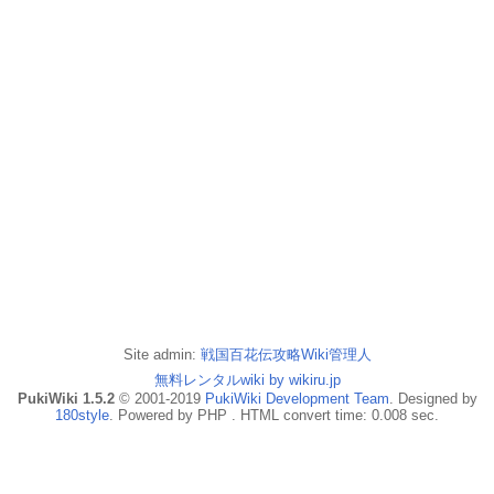
Site admin:
戦国百花伝攻略Wiki管理人
無料レンタルwiki by wikiru.jp
PukiWiki 1.5.2
© 2001-2019
PukiWiki Development Team
. Designed by
180style
. Powered by PHP . HTML convert time: 0.008 sec.