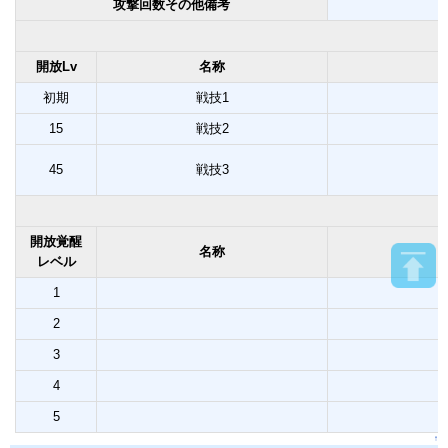
攻撃回数その他備考
開放Lv
名称
初期
戦技1
15
戦技2
45
戦技3
開放覚醒
名称
レベル
1
2
3
4
5
↑