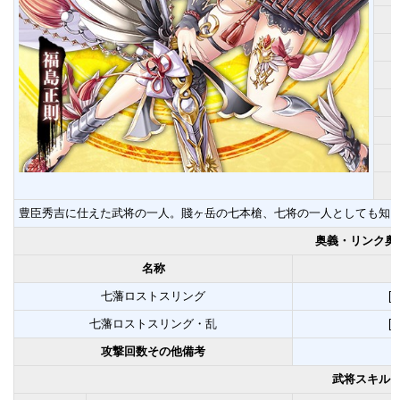
豊臣秀吉に仕えた武将の一人。賤ヶ岳の七本槍、七将の一人としても知
奥義・リンク奥
名称
七藩ロストスリング
[
七藩ロストスリング・乱
[
攻撃回数その他備考
武将スキル