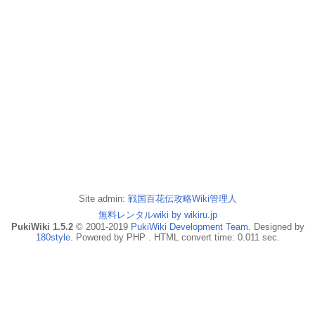
Site admin:
戦国百花伝攻略Wiki管理人
無料レンタルwiki by wikiru.jp
PukiWiki 1.5.2
© 2001-2019
PukiWiki Development Team
. Designed by
180style
. Powered by PHP . HTML convert time: 0.011 sec.