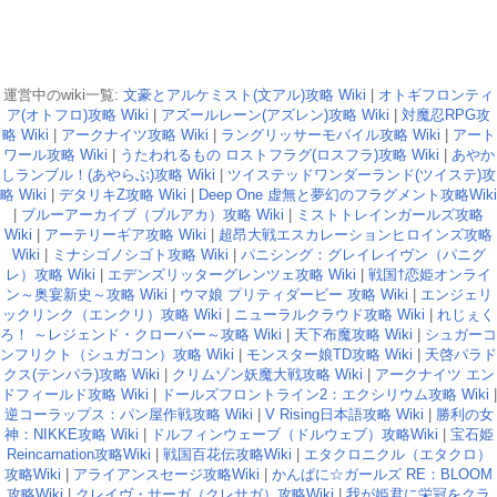
運営中のwiki一覧:
文豪とアルケミスト(文アル)攻略 Wiki
|
オトギフロンティ
ア(オトフロ)攻略 Wiki
|
アズールレーン(アズレン)攻略 Wiki
|
対魔忍RPG攻
略 Wiki
|
アークナイツ攻略 Wiki
|
ラングリッサーモバイル攻略 Wiki
|
アート
ワール攻略 Wiki
|
うたわれるもの ロストフラグ(ロスフラ)攻略 Wiki
|
あやか
しランブル！(あやらぶ)攻略 Wiki
|
ツイステッドワンダーランド(ツイステ)攻
略 Wiki
|
デタリキZ攻略 Wiki
|
Deep One 虚無と夢幻のフラグメント攻略Wiki
|
ブルーアーカイブ（ブルアカ）攻略 Wiki
|
ミストトレインガールズ攻略
Wiki
|
アーテリーギア攻略 Wiki
|
超昂大戦エスカレーションヒロインズ攻略
Wiki
|
ミナシゴノシゴト攻略 Wiki
|
パニシング：グレイレイヴン（パニグ
レ）攻略 Wiki
|
エデンズリッターグレンツェ攻略 Wiki
|
戦国†恋姫オンライ
ン～奥宴新史～攻略 Wiki
|
ウマ娘 プリティダービー 攻略 Wiki
|
エンジェリ
ックリンク（エンクリ）攻略 Wiki
|
ニューラルクラウド攻略 Wiki
|
れじぇく
ろ！ ～レジェンド・クローバー～攻略 Wiki
|
天下布魔攻略 Wiki
|
シュガーコ
ンフリクト（シュガコン）攻略 Wiki
|
モンスター娘TD攻略 Wiki
|
天啓パラド
クス(テンパラ)攻略 Wiki
|
クリムゾン妖魔大戦攻略 Wiki
|
アークナイツ エン
ドフィールド攻略 Wiki
|
ドールズフロントライン2：エクシリウム攻略 Wiki
|
逆コーラップス：パン屋作戦攻略 Wiki
|
V Rising日本語攻略 Wiki
|
勝利の女
神：NIKKE攻略 Wiki
|
ドルフィンウェーブ（ドルウェブ）攻略Wiki
|
宝石姫
Reincarnation攻略Wiki
|
戦国百花伝攻略Wiki
|
エタクロニクル（エタクロ）
攻略Wiki
|
アライアンスセージ攻略Wiki
|
かんぱに☆ガールズ RE：BLOOM
攻略Wiki
|
クレイヴ・サーガ（クレサガ）攻略Wiki
|
我が姫君に栄冠をクラ