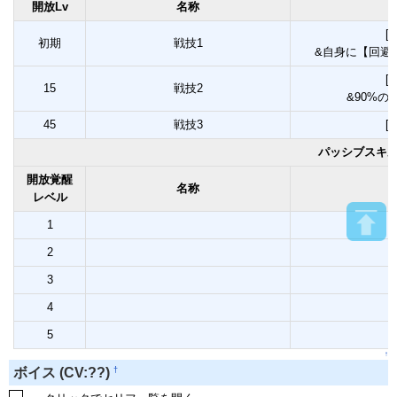
開放Lv
名称
[
初期
戦技1
&自身に【回避
[
15
戦技2
&90%
45
戦技3
[
パッシブスキ
開放覚醒
名称
レベル
1
2
3
4
5
↑
†
ボイス (CV:??)