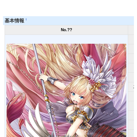
†
基本情報
No.??
ス