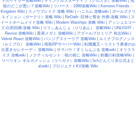
テルゲイザー攻略Wiki
|
ティンクルスターナイツ（クルスタ）攻略Wiki
|
地
獄のどこが悪い？攻略Wiki
|
リバース：1999攻略Wiki
|
Kemono Friends：
Kingdom Wiki
|
スノウブレイク 攻略 Wiki
|
ハニカム 攻略wiki
|
ガールズクリ
エイション（ガークリ）攻略 Wiki
|
ReOath -巨神と誓女 外典-攻略 Wiki
|
ス
イートホームメイド攻略 Wiki
|
Modern Warships 攻略 Wiki
|
アッシュエコー
ズ-白荊回廊-攻略 Wiki
|
りりぃあんじぇ（りりあん） 攻略Wiki
|
UNLIGHT：
Revive 攻略Wiki
|
星座メガミ 攻略Wiki
|
アズールプロミリア 有志Wiki
|
Velvet React 攻略Wiki
|
パンジアストーリア 攻略Wiki
|
ルミナプログノシス
（ルミプロ） 攻略Wiki
|
桜島RPサーバーWiki
|
転職魔王～リストラ勇者のお
仕置きセレナーデ～ 攻略Wiki
|
サマバケ！すくらんぶる 攻略wiki
|
オリスラ
イズ 攻略wiki
|
ノクティルセント：暁の前に 攻略Wiki
|
鈴蘭の剣攻略Wiki
|
リベリオン ギルガメッシュ（リベガメ）攻略Wiki
|
5chどんぐり非公式まと
めwiki
|
プロジェクトKV攻略 Wiki