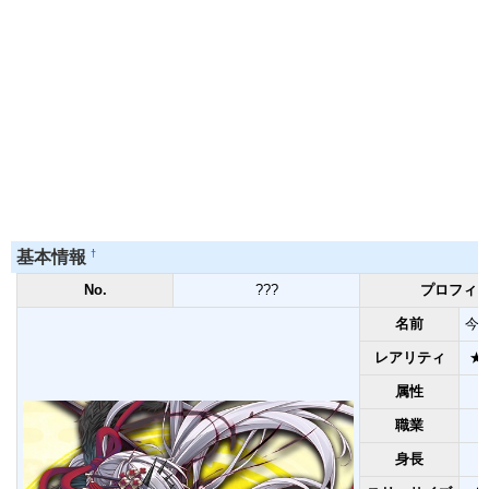
†
基本情報
No.
???
プロフィ
名前
今川
レアリティ
★
属性
職業
身長