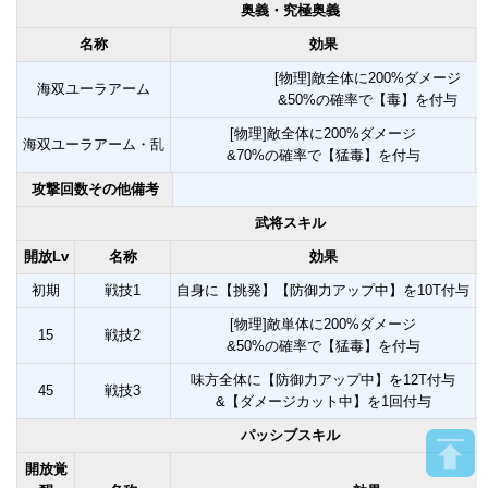
奥義・究極奥義
名称
効果
[物理]敵全体に200%ダメージ
海双ユーラアーム
&50%の確率で【毒】を付与
[物理]敵全体に200%ダメージ
海双ユーラアーム・乱
&70%の確率で【猛毒】を付与
攻撃回数その他備考
武将スキル
開放Lv
名称
効果
初期
戦技1
自身に【挑発】【防御力アップ中】を10T付与
[物理]敵単体に200%ダメージ
15
戦技2
&50%の確率で【猛毒】を付与
味方全体に【防御力アップ中】を12T付与
45
戦技3
&【ダメージカット中】を1回付与
パッシブスキル
開放覚