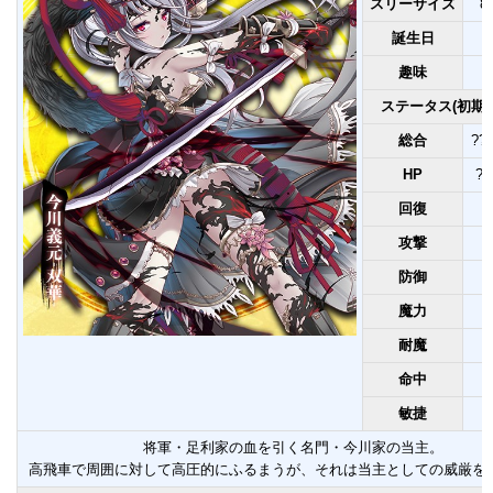
スリーサイズ
80
誕生日
趣味
ステータス(初期値
総合
??,
HP
?,
回復
?
攻撃
?
防御
?
魔力
耐魔
?
命中
敏捷
将軍・足利家の血を引く名門・今川家の当主。
高飛車で周囲に対して高圧的にふるまうが、それは当主としての威厳を