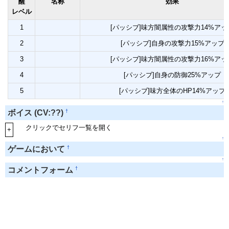
醒
名称
効果
レベル
1
[パッシブ]味方闇属性の攻撃力14%アッ
2
[パッシブ]自身の攻撃力15%アップ
3
[パッシブ]味方闇属性の攻撃力16%アッ
4
[パッシブ]自身の防御25%アップ
5
[パッシブ]味方全体のHP14%アップ
↑
†
ボイス (CV:??)
クリックでセリフ一覧を開く
+
↑
†
ゲームにおいて
↑
†
コメントフォーム