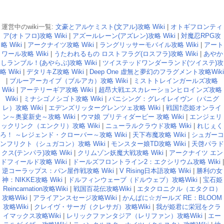
運営中のwiki一覧:
文豪とアルケミスト(文アル)攻略 Wiki
|
オトギフロンティ
ア(オトフロ)攻略 Wiki
|
アズールレーン(アズレン)攻略 Wiki
|
対魔忍RPG攻
略 Wiki
|
アークナイツ攻略 Wiki
|
ラングリッサーモバイル攻略 Wiki
|
アート
ワール攻略 Wiki
|
うたわれるもの ロストフラグ(ロスフラ)攻略 Wiki
|
あやか
しランブル！(あやらぶ)攻略 Wiki
|
ツイステッドワンダーランド(ツイステ)攻
略 Wiki
|
デタリキZ攻略 Wiki
|
Deep One 虚無と夢幻のフラグメント攻略Wiki
|
ブルーアーカイブ（ブルアカ）攻略 Wiki
|
ミストトレインガールズ攻略
Wiki
|
アーテリーギア攻略 Wiki
|
超昂大戦エスカレーションヒロインズ攻略
Wiki
|
ミナシゴノシゴト攻略 Wiki
|
パニシング：グレイレイヴン（パニグ
レ）攻略 Wiki
|
エデンズリッターグレンツェ攻略 Wiki
|
戦国†恋姫オンライ
ン～奥宴新史～攻略 Wiki
|
ウマ娘 プリティダービー 攻略 Wiki
|
エンジェリ
ックリンク（エンクリ）攻略 Wiki
|
ニューラルクラウド攻略 Wiki
|
れじぇく
ろ！ ～レジェンド・クローバー～攻略 Wiki
|
天下布魔攻略 Wiki
|
シュガーコ
ンフリクト（シュガコン）攻略 Wiki
|
モンスター娘TD攻略 Wiki
|
天啓パラド
クス(テンパラ)攻略 Wiki
|
クリムゾン妖魔大戦攻略 Wiki
|
アークナイツ エン
ドフィールド攻略 Wiki
|
ドールズフロントライン2：エクシリウム攻略 Wiki
|
逆コーラップス：パン屋作戦攻略 Wiki
|
V Rising日本語攻略 Wiki
|
勝利の女
神：NIKKE攻略 Wiki
|
ドルフィンウェーブ（ドルウェブ）攻略Wiki
|
宝石姫
Reincarnation攻略Wiki
|
戦国百花伝攻略Wiki
|
エタクロニクル（エタクロ）
攻略Wiki
|
アライアンスセージ攻略Wiki
|
かんぱに☆ガールズ RE：BLOOM
攻略Wiki
|
クレイヴ・サーガ（クレサガ）攻略Wiki
|
我が姫君に栄冠をクラ
イマックス攻略Wiki
|
レリックファンタジア（レリファン）攻略Wiki
|
エー