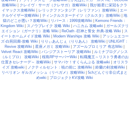
攻略Wiki
|
クレイヴ・サーガ（クレサガ）攻略Wiki
|
我が姫君に栄冠をクラ
イマックス攻略Wiki
|
レリックファンタジア（レリファン）攻略Wiki
|
エー
テルゲイザー攻略Wiki
|
ティンクルスターナイツ（クルスタ）攻略Wiki
|
地
獄のどこが悪い？攻略Wiki
|
リバース：1999攻略Wiki
|
Kemono Friends：
Kingdom Wiki
|
スノウブレイク 攻略 Wiki
|
ハニカム 攻略wiki
|
ガールズクリ
エイション（ガークリ）攻略 Wiki
|
ReOath -巨神と誓女 外典-攻略 Wiki
|
ス
イートホームメイド攻略 Wiki
|
Modern Warships 攻略 Wiki
|
アッシュエコー
ズ-白荊回廊-攻略 Wiki
|
りりぃあんじぇ（りりあん） 攻略Wiki
|
UNLIGHT：
Revive 攻略Wiki
|
星座メガミ 攻略Wiki
|
アズールプロミリア 有志Wiki
|
Velvet React 攻略Wiki
|
パンジアストーリア 攻略Wiki
|
ルミナプログノシス
（ルミプロ） 攻略Wiki
|
桜島RPサーバーWiki
|
転職魔王～リストラ勇者のお
仕置きセレナーデ～ 攻略Wiki
|
サマバケ！すくらんぶる 攻略wiki
|
オリスラ
イズ 攻略wiki
|
ノクティルセント：暁の前に 攻略Wiki
|
鈴蘭の剣攻略Wiki
|
リベリオン ギルガメッシュ（リベガメ）攻略Wiki
|
5chどんぐり非公式まと
めwiki
|
プロジェクトKV攻略 Wiki