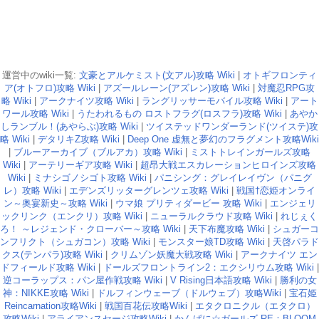
運営中のwiki一覧:
文豪とアルケミスト(文アル)攻略 Wiki
|
オトギフロンティ
ア(オトフロ)攻略 Wiki
|
アズールレーン(アズレン)攻略 Wiki
|
対魔忍RPG攻
略 Wiki
|
アークナイツ攻略 Wiki
|
ラングリッサーモバイル攻略 Wiki
|
アート
ワール攻略 Wiki
|
うたわれるもの ロストフラグ(ロスフラ)攻略 Wiki
|
あやか
しランブル！(あやらぶ)攻略 Wiki
|
ツイステッドワンダーランド(ツイステ)攻
略 Wiki
|
デタリキZ攻略 Wiki
|
Deep One 虚無と夢幻のフラグメント攻略Wiki
|
ブルーアーカイブ（ブルアカ）攻略 Wiki
|
ミストトレインガールズ攻略
Wiki
|
アーテリーギア攻略 Wiki
|
超昂大戦エスカレーションヒロインズ攻略
Wiki
|
ミナシゴノシゴト攻略 Wiki
|
パニシング：グレイレイヴン（パニグ
レ）攻略 Wiki
|
エデンズリッターグレンツェ攻略 Wiki
|
戦国†恋姫オンライ
ン～奥宴新史～攻略 Wiki
|
ウマ娘 プリティダービー 攻略 Wiki
|
エンジェリ
ックリンク（エンクリ）攻略 Wiki
|
ニューラルクラウド攻略 Wiki
|
れじぇく
ろ！ ～レジェンド・クローバー～攻略 Wiki
|
天下布魔攻略 Wiki
|
シュガーコ
ンフリクト（シュガコン）攻略 Wiki
|
モンスター娘TD攻略 Wiki
|
天啓パラド
クス(テンパラ)攻略 Wiki
|
クリムゾン妖魔大戦攻略 Wiki
|
アークナイツ エン
ドフィールド攻略 Wiki
|
ドールズフロントライン2：エクシリウム攻略 Wiki
|
逆コーラップス：パン屋作戦攻略 Wiki
|
V Rising日本語攻略 Wiki
|
勝利の女
神：NIKKE攻略 Wiki
|
ドルフィンウェーブ（ドルウェブ）攻略Wiki
|
宝石姫
Reincarnation攻略Wiki
|
戦国百花伝攻略Wiki
|
エタクロニクル（エタクロ）
攻略Wiki
|
アライアンスセージ攻略Wiki
|
かんぱに☆ガールズ RE：BLOOM