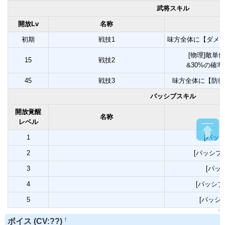
武将スキル
開放Lv
名称
初期
戦技1
味方全体に【ダメー
[物理]敵単
15
戦技2
&30%の確
45
戦技3
味方全体に【防御
パッシブスキル
開放覚醒
名称
レベル
1
[パッ
2
[パッシブ
3
[パッ
4
[パッシブ
5
[パッシ
↑
†
ボイス (CV:??)