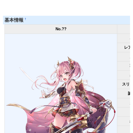
†
基本情報
No.??
レア
スリ
誕