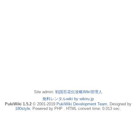
Site admin:
戦国百花伝攻略Wiki管理人
無料レンタルwiki by wikiru.jp
PukiWiki 1.5.2
© 2001-2019
PukiWiki Development Team
. Designed by
180style
. Powered by PHP . HTML convert time: 0.013 sec.