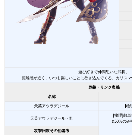
遊び好きで仲間思いな武将。
距離感が近く、いつも楽しいことに巻き込んでくる。カリスマ
奥義・リンク奥義
名称
天英アウラデジール
[物理
[物理]敵単
天英アウラデジール・乱
&50%の確
攻撃回数その他備考