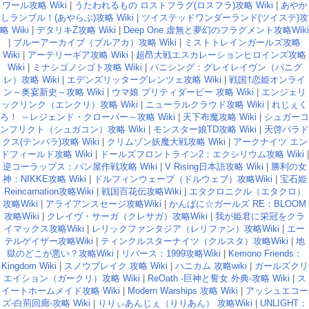
ワール攻略 Wiki
|
うたわれるもの ロストフラグ(ロスフラ)攻略 Wiki
|
あやか
しランブル！(あやらぶ)攻略 Wiki
|
ツイステッドワンダーランド(ツイステ)攻
略 Wiki
|
デタリキZ攻略 Wiki
|
Deep One 虚無と夢幻のフラグメント攻略Wiki
|
ブルーアーカイブ（ブルアカ）攻略 Wiki
|
ミストトレインガールズ攻略
Wiki
|
アーテリーギア攻略 Wiki
|
超昂大戦エスカレーションヒロインズ攻略
Wiki
|
ミナシゴノシゴト攻略 Wiki
|
パニシング：グレイレイヴン（パニグ
レ）攻略 Wiki
|
エデンズリッターグレンツェ攻略 Wiki
|
戦国†恋姫オンライ
ン～奥宴新史～攻略 Wiki
|
ウマ娘 プリティダービー 攻略 Wiki
|
エンジェリ
ックリンク（エンクリ）攻略 Wiki
|
ニューラルクラウド攻略 Wiki
|
れじぇく
ろ！ ～レジェンド・クローバー～攻略 Wiki
|
天下布魔攻略 Wiki
|
シュガーコ
ンフリクト（シュガコン）攻略 Wiki
|
モンスター娘TD攻略 Wiki
|
天啓パラド
クス(テンパラ)攻略 Wiki
|
クリムゾン妖魔大戦攻略 Wiki
|
アークナイツ エン
ドフィールド攻略 Wiki
|
ドールズフロントライン2：エクシリウム攻略 Wiki
|
逆コーラップス：パン屋作戦攻略 Wiki
|
V Rising日本語攻略 Wiki
|
勝利の女
神：NIKKE攻略 Wiki
|
ドルフィンウェーブ（ドルウェブ）攻略Wiki
|
宝石姫
Reincarnation攻略Wiki
|
戦国百花伝攻略Wiki
|
エタクロニクル（エタクロ）
攻略Wiki
|
アライアンスセージ攻略Wiki
|
かんぱに☆ガールズ RE：BLOOM
攻略Wiki
|
クレイヴ・サーガ（クレサガ）攻略Wiki
|
我が姫君に栄冠をクラ
イマックス攻略Wiki
|
レリックファンタジア（レリファン）攻略Wiki
|
エー
テルゲイザー攻略Wiki
|
ティンクルスターナイツ（クルスタ）攻略Wiki
|
地
獄のどこが悪い？攻略Wiki
|
リバース：1999攻略Wiki
|
Kemono Friends：
Kingdom Wiki
|
スノウブレイク 攻略 Wiki
|
ハニカム 攻略wiki
|
ガールズクリ
エイション（ガークリ）攻略 Wiki
|
ReOath -巨神と誓女 外典-攻略 Wiki
|
ス
イートホームメイド攻略 Wiki
|
Modern Warships 攻略 Wiki
|
アッシュエコー
ズ-白荊回廊-攻略 Wiki
|
りりぃあんじぇ（りりあん） 攻略Wiki
|
UNLIGHT：