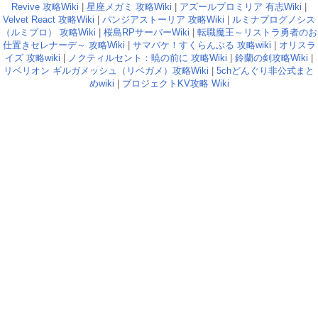
Revive 攻略Wiki
|
星座メガミ 攻略Wiki
|
アズールプロミリア 有志Wiki
|
Velvet React 攻略Wiki
|
パンジアストーリア 攻略Wiki
|
ルミナプログノシス
（ルミプロ） 攻略Wiki
|
桜島RPサーバーWiki
|
転職魔王～リストラ勇者のお
仕置きセレナーデ～ 攻略Wiki
|
サマバケ！すくらんぶる 攻略wiki
|
オリスラ
イズ 攻略wiki
|
ノクティルセント：暁の前に 攻略Wiki
|
鈴蘭の剣攻略Wiki
|
リベリオン ギルガメッシュ（リベガメ）攻略Wiki
|
5chどんぐり非公式まと
めwiki
|
プロジェクトKV攻略 Wiki