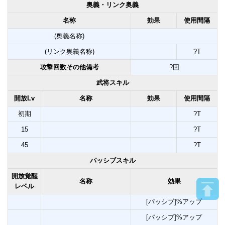
奥義・リンク奥義
名称
効果
使用間隔
(奥義名称)
(リンク奥義名称)
?T
攻撃回数その他備考
?回
武将スキル
開放Lv
名称
効果
使用間隔
初期
?T
15
?T
45
?T
パッシブスキル
開放覚醒
名称
効果
レベル
[パッシブ]%アップ
[パッシブ]%アップ