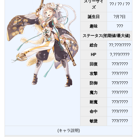
スリーサイ
?? / ?? / ??
ズ
誕生日
?月?日
趣味
???
ステータス(初期値/最大値)
総合
??,???/????
HP
?,???/????
回復
???/????
攻撃
???/????
防御
???/????
魔力
???/????
耐魔
???/????
命中
???/????
敏捷
???/????
(キャラ説明)